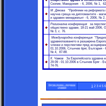
Скопие, Македония
-
6
, 200
6
, №
1,
62
М. Дякова
"Проблеми на реформата в
научна среща на дипломантите - маги
и здравен мениджмънт
-
6
, 200
6
, №
2
,
Регионална конференция
за перспек
обществено здраве, 18-21 май 2006, 
№
3
,
c. 76.
Международна конференция
"Предиз
здравеопазването в разширена Европа
членки и перспективи пред асоциирани
01.10.2006, Слънчев бряг, България
-
№ 4, 87-88
.
К. Чамов
За Европейската здравна к
29.09 - 01.10.2006 в Слънчев Бряг - Бъ
74-76.
Научни прояви - предишна
1
2 3 4 5 6
страница