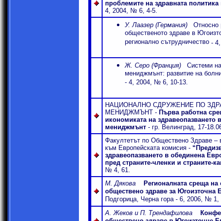
проблемите на здравната политика
4, 2004, № 6, 4-5.
У. Лаазер (Германия)
Относно 
общественото здраве в Югоизто
регионално сътрудничество
- 4
Ж. Серо (Франция)
Системи на
мениджмънт: развитие на болн
- 4, 2004, № 6, 10-13.
НАЦИОНАЛНО СДРУЖЕНИЕ ПО ЗДР
МЕНИДЖМЪНТ -
Първа работна срещ
икономиката на здравеопазването 
мениджмънт
- гр. Велинград, 17-18.06
Факултетът по Обществено Здраве – 
към Европейската комисия
-
“Предизв
здравеопазването в обединена Евро
пред страните-членки и страните-к
№ 4, 61.
М. Дякова
Регионалната среща на 
обществено здраве за Югоизточна 
Подгорица, Черна гора
-
6
, 200
6
, №
1,
А. Жеков и П. Трендафилова
Конфе
обществено здраве в Югоизточне Е