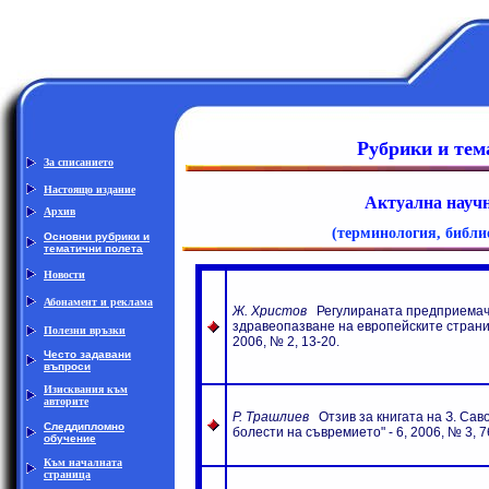
Рубрики и тем
За списанието
Настоящо издание
Актуална науч
Архив
(терминология, библи
Основни рубрики
и
тематични полета
Новости
Абонамент и реклама
Ж.
Христов
Регулираната
предприемаче
здравеопазване на европейските стран
Полезни връзки
200
6
, №
2
,
13-20.
Често задавани
въпроси
Изисквания към
авторите
Р. Трашлиев
Отзив за книгата на З. Сав
Следдипломно
болести на съвремието" -
6
, 200
6
, №
3
,
7
обучение
Към началната
страница