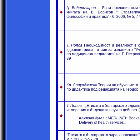
Ц. Воденичаров
Ясни послания към б
книгата на В. Борисов " Стратеги
философия и практика"
- 6, 2006, № 5, 7
Т. Попов
Необходимост и реалност в о
здравни грижи
-
отзив за изданието "У
по медицинска педагогика" на Г. Петров
89
Кл
.
Сапунджиева
Теория на обучението.
по дидактика под редакцията на Теодор
Т. Попов
„Етиката в българското здравео
измерения в бъдещата научна дейност
Ключови думи
( MEDLINE):
Books;
Delivery of health services.
.
“Етиката в българското здравеопазване”
V 7, 2007, No5, 79.