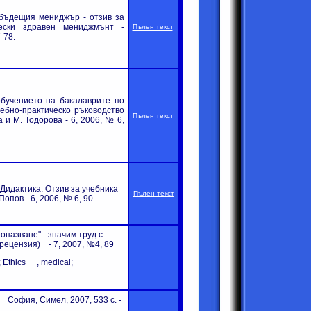
ъдещия мениджър - отзив за
чески здравен мениджмънт -
Пълен текст
.
7-78.
бучението на бакалаврите по
чебно-практическо ръководство
Пълен текст
.
а и М. Тодорова
-
6
, 200
6
, №
6,
 Дидактика
. Отзив за учебника
Пълен текст
 Попов
-
6
, 200
6
, №
6, 90.
пазване" - значим труд с
 (рецензия)
-
7
, 200
7
, №
4
,
89
 Ethics
, medical;
 София, Симел, 2007, 533 с. -