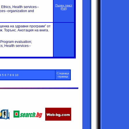
Пълен текст
 Ethics,
Health services--
(Pdf)
ices--organization and
енка на здравни програми” от
ж. Торънс. Анотация на книга.
 Program evaluation;
s;
Health services--
Следваща
4 5 6 7 8 9 10
страница