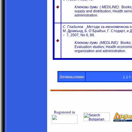
Ключови думи
( MEDLINE):
Books;
supply and distribution; Health serv
administration
.
С. Гладилов
„Методи за икономическа оц
М. Драмънд, Б. О`Брайън, Г. Стодарт, и Д
– 7, 2007, No 6, 89.
Ключови думи
(MEDLINE):
Books;
Evaluation studies;
Health
economic
organization and administration
.
Предишна страница
1
2
3 
Registered in