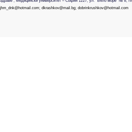
здраве”, Медицински университет – София 1227, ул. “Бяло море” № 8,
I
jhm
_
dnk
@
hotmail
.
com
;
dkrashkov
@
mail
.
bg
;
dobrinkrushkov
@
hotmail
.
com