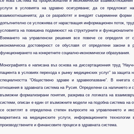
се нова система на професионални и икономически взаимоотношения
услуги в условията на здравно осигуряване; да се предложат н
взаимоотношенията; да се разработят и внедрят съвременни форми 
допълнително се усложнява от нарастващия информационен поток, труд
условията на повишена подвижност на структурните и функционалните 
Вземането на управленски решения все повече се определя от с
икономическа достоверност се обуславя от определени закони в р
функционирането на конкретните социално-икономически образувания.
Монографията е написана въз основа на диссертационния труд “Науч
пациента в условиях перехода к рынку медицинских услуг” за защита н
специалността “Обществено здраве и здравеопазване”. В книгата 
отношения в здравната система на Русия. Определени са наличието и с
възможни формализирани понятия, разкрива се логиката на взаимовр
системи, описан е един от възможните модели на подобна система на о
се осветлят в определена степен въпросите на управлението и ико
маркетинга на медицинските услуги, информационните технологии 
производствените и финансовите процеси в здравната система.