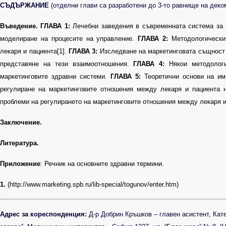
СЪДЪРЖАНИЕ
(отделни глави са разработени до 3-то равнище на деко
Въведение.
ГЛАВА 1:
Лечебни заведения в съвременната система за 
моделиране на процесите на управление.
ГЛАВА 2:
Методологически
лекаря и пациента[1].
ГЛАВА 3:
Изследване на маркетинговата същност 
представяне на тези взаимоотношения.
ГЛАВА 4:
Някои методологи
маркетинговите здравни системи.
ГЛАВА 5:
Теоретични основи на им
регулиране на маркетинговите отношения между лекаря и пациента 
проблеми на регулирането на маркетинговите отношения между лекаря и
Заключение.
Литература.
Приложение
: Речник на основните здравни термини.
1.
(http://www.marketing.spb.ru/lib-special/togunov/enter.htm)
Адрес за кореспонденция:
Д-р
Добрин Кръшков – главен асистент, Ка