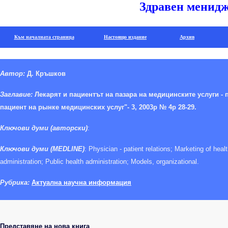
Здравен менид
Към началната страница
Настоящо издание
Архив
Автор:
Д. Кръшков
Заглавие:
Лекарят и пациентът на пазара на медицинските услуги - 
пациент на рынке медицинских услуг"- 3, 2003р № 4р 28-29.
Ключ
ови думи (авторски)
:
Ключови думи (MEDLINE)
:
Physician - patient relations;
Marketing of healt
administration; Public health administration; Models, organizational.
Рубрика:
Актуална научна информация
Представяне на нова книга