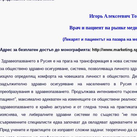
Игорь Алексеевич То
Врач и пациент на рынке мед
(Лекарят и пациентът на пазара на м
Адрес за безплатен достъп до монографията:
http
://
www
.
marketing
.
s
Здравеопазването в Русия е на прага на трансформация в нова систем
за обществено здравно осигуряване, система, позволяваща личното здр
изцяло определящ комфорта на човешката личност в обществото. Де
задължително здравно осигуряване на населението в Русия пр
преобразувания в здравеопазването. Продължава интензивното търсен
пациент”, максимално адекватен на изменящите се обществени реалнос
здравеопазването е крайно актуално и от гледна точка на практикат
изяснява, че либералните здравни системи по същество “не пон
съвременните специалисти едва започват да овладяват адекватните м
Пред учените и практиците се изправят сложни задачи: теоретично да 